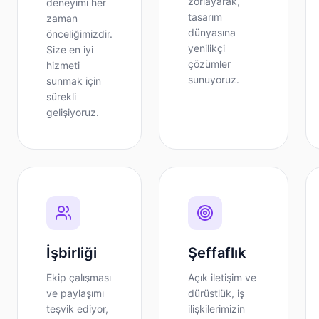
zorlayarak,
deneyimi her
tasarım
zaman
dünyasına
önceliğimizdir.
yenilikçi
Size en iyi
çözümler
hizmeti
sunuyoruz.
sunmak için
sürekli
gelişiyoruz.
İşbirliği
Şeffaflık
Ekip çalışması
Açık iletişim ve
ve paylaşımı
dürüstlük, iş
teşvik ediyor,
ilişkilerimizin