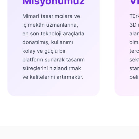
Misyonumuz
V
Mimari tasarımcılara ve
Tür
iç mekân uzmanlarına,
3D 
en son teknoloji araçlarla
ala
donatılmış, kullanımı
olma
kolay ve güçlü bir
ter
platform sunarak tasarım
sek
süreçlerini hızlandırmak
sta
ve kalitelerini artırmaktır.
beli